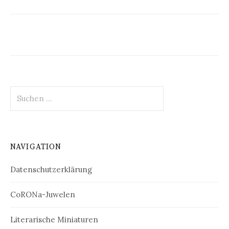
S
u
c
h
e
NAVIGATION
n
n
Datenschutzerklärung
a
c
h
CoRONa-Juwelen
:
Literarische Miniaturen